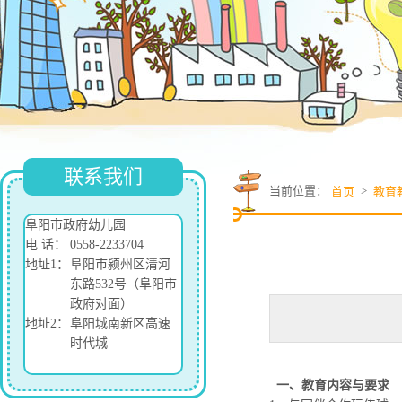
联系我们
当前位置：
>
首页
教育
阜阳市政府幼儿园
电 话：
0558-2233704
地址1：
阜阳市颍州区清河
东路532号（阜阳市
政府对面）
地址2：
阜阳城南新区高速
时代城
一、教育内容与要求