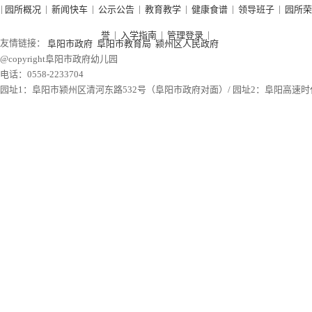
|
|
|
|
|
|
|
园所概况
新闻快车
公示公告
教育教学
健康食谱
领导班子
园所荣
|
|
|
誉
入学指南
管理登录
友情链接：
阜阳市政府
阜阳市教育局
颍州区人民政府
@copyright阜阳市政府幼儿园
电话：0558-2233704
园址1：阜阳市颍州区清河东路532号（阜阳市政府对面）/ 园址2：阜阳高速时