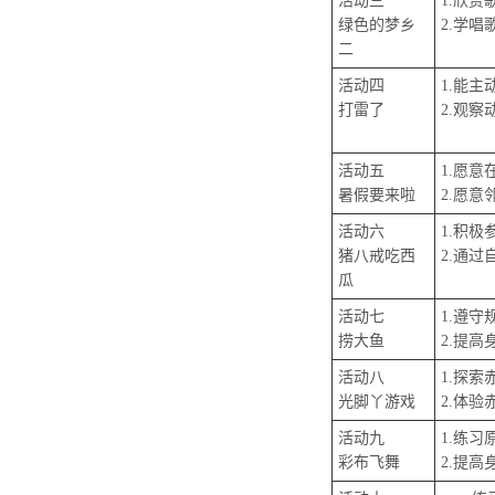
活动三
1.欣
绿色的梦乡
2.学
二
活动四
1.能
打雷了
2.观
活动五
1.愿
暑假要来啦
2.愿
活动六
1.积
猪八戒吃西
2.通
瓜
活动七
1.遵
捞大鱼
2.提
活动八
1.探
光脚丫游戏
2.体
活动九
1.练
彩布飞舞
2.提