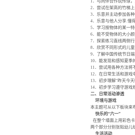
1．与同伴合作玩传球
2．尝试在架高的竹梯
3．乐意并主动参加各
4．乐意与他人分享.
5．学习按物体的某一
6．能不受物体的大小
7．探索练习直线两侧
8．欣赏不同形式的儿
9．了解中国传统节日
10．能发现和感知夏
11．尝试用各种方法
12．在日常生活和游戏
13．初步理解“昨天今
14．初步学习遵守游戏
二、日常活动渗透
环境与游戏
本主题可从以下板块来
快乐的“六一”
在整个墙面上用彩色卡
两个部分分别张贴幼儿
生活活动