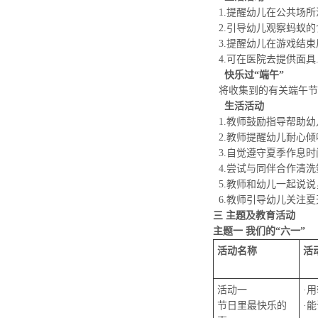
1.提醒幼儿在公共场
2.引导幼儿观察蚂蚁
3.提醒幼儿在游戏结
4.可在医院去提供面具
快乐过“端午”
将收集到的有关端午节
生活活动
1.教师鼓励指导帮助
2.教师提醒幼儿耐心倾
3.自觉遵守夏季作息时
4.尝试与同伴合作清洗
5.教师和幼儿一起说
6.教师引导幼儿关注夏
三 主题及教育活动
主题一 我们的“六一”
活动名称
活
活动一
·
节日里最快乐的
·