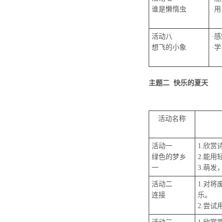
谁是懒惰虫
·
活动八
·
想飞的小象
·
主题二 快乐的夏天
活动名称
活动一
1.欣
绿色的梦乡
2.能
一
3.萌
活动二
1.对
连接
乐。
2.尝