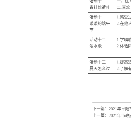
活动十
一，练
青蛙跳荷叶
二.喜
活动十一
1.感
暖暖的端午
2.在
节
活动十二
1.学
泼水歌
2.体
活动十三
1.提
夏天怎么过
2.了
下一篇：
2021年阜
上一篇：
2021年市