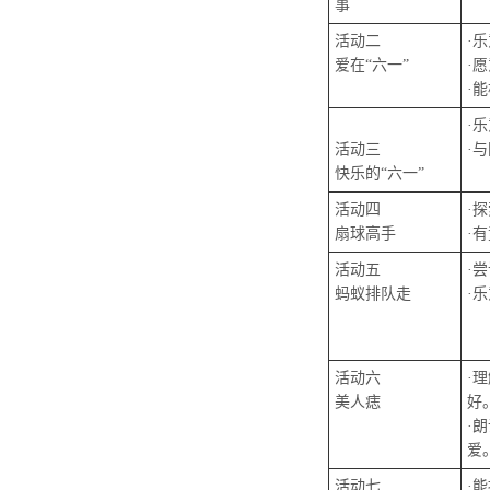
事
活动二
·
爱在“六一”
·
·
·
活动三
·
快乐的“六一”
活动四
·
扇球高手
·
活动五
·
蚂蚁排队走
·
活动六
·
美人痣
好
·
爱
活动七
·